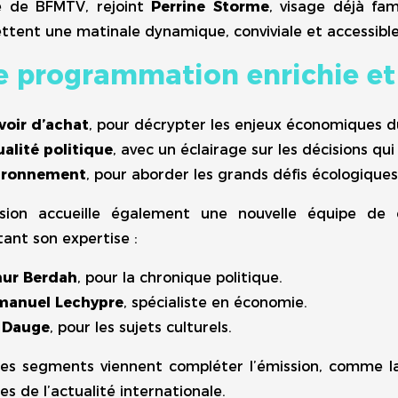
e de BFMTV, rejoint
Perrine Storme
, visage déjà fam
tent une matinale dynamique, conviviale et accessible,
 programmation enrichie et
voir d’achat
, pour décrypter les enjeux économiques d
alité politique
, avec un éclairage sur les décisions qui
ironnement
, pour aborder les grands défis écologiques
ssion accueille également une nouvelle équipe de c
ant son expertise :
hur Berdah
, pour la chronique politique.
anuel Lechypre
, spécialiste en économie.
x Dauge
, pour les sujets culturels.
res segments viennent compléter l’émission, comme l
es de l’actualité internationale.