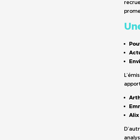
recru
promet
Une
Pou
Actu
Env
L’émi
apport
Art
Emm
Ali
D’aut
analys