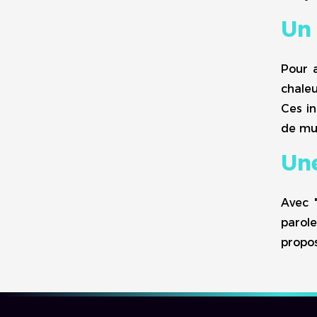
Un
Pour 
chale
Ces in
de mul
Une
Avec 
parol
propos