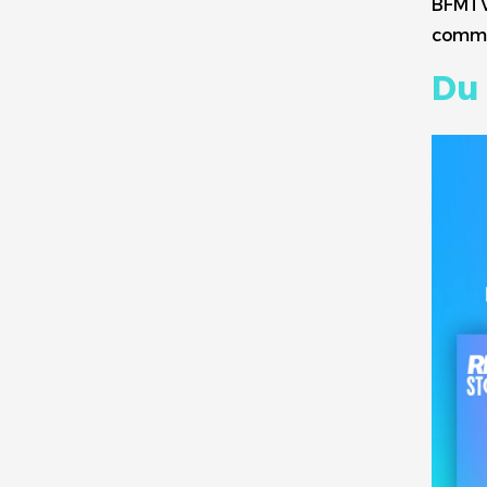
BFMTV 
comme
Du 