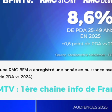
oupe RMC BFM a enregistré une année en puissance av
de PDA vs 2024).
TV : 1ère chaîne info de Fra