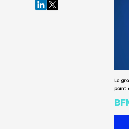
Le gr
point 
BFM