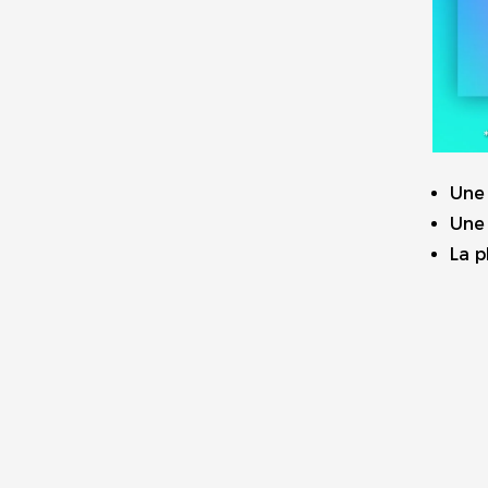
Une 
Une 
La p